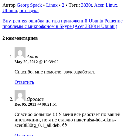
Автор
Georg Spack
•
Linux
•
2
• Тэги:
3830t
,
Acer
,
Linux
,
Ubuntu
,
нет звука
Внутренняя ошибка центра приложений Ubuntu
Решение
проблемы с микрофоном в Skype (Acer 3830t и Ubuntu)
2 комментариев
Anton
May 20, 2012
@ 10:39:02
Спасибо, мне помогло, звук заработал.
Ответить
Ярослав
Dec 05, 2013
@ 09:21:51
Спасибо большое !!! У меня все работает по вашей
инструкции, но я не ставлю пакет alsa-hda-dkms-
acer3830tg_0.1_all.deb. 🙂
Ответить