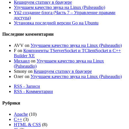
Кешируем статику в браузере
Улучшаем качество звука на Linux (Pulseaudio)
Yii2 создание блога (Часть 7 – Управление правами
доступа)
Установка последней версии Go на Ubuntu
Последние комментарии
AVV
on
Улучшаем качество звука на Linux (Pulseaudio)
F
on
Компоненты TServerSocket и TClientSocket в C++
Builder XE
Михаил
on
Улучшаем качество звука на Linux
(Pulseaudio)
Smony
on
Кешируем статику в браузере
Олег
on
Улучшаем качество звука на Linux (Pulseaudio)
RSS - Записи
RSS - Комментарии
Рубрики
Apache
(10)
C++
(3)
HTML & CSS
(8)