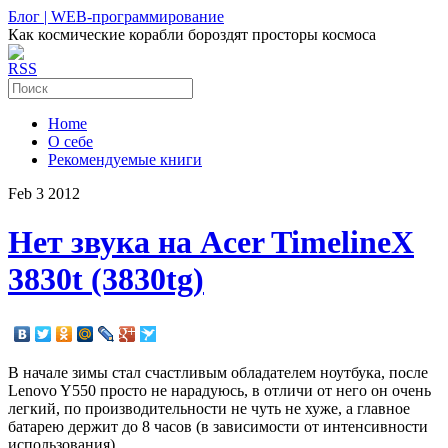
Блог | WEB-программирование
Как космические корабли бороздят просторы космоса
RSS
Home
О себе
Рекомендуемые книги
Feb
3
2012
Нет звука на Acer TimelineX
3830t (3830tg)
В начале зимы стал счастливым обладателем ноутбука, после
Lenovo Y550 просто не нарадуюсь, в отличи от него он очень
легкий, по производительности не чуть не хуже, а главное
батарею держит до 8 часов (в зависимости от интенсивности
использования).