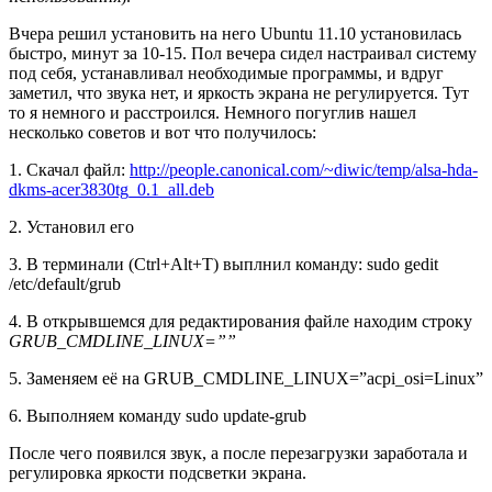
Вчера решил установить на него Ubuntu 11.10 установилась
быстро, минут за 10-15. Пол вечера сидел настраивал систему
под себя, устанавливал необходимые программы, и вдруг
заметил, что звука нет, и яркость экрана не регулируется. Тут
то я немного и расстроился. Немного погуглив нашел
несколько советов и вот что получилось:
1. Скачал файл:
http://
people.
canonical.
com/~diwic/
temp/alsa-
hda-
dkms-
acer3830tg_
0.1_all.
deb
2. Установил его
3. В терминали (Ctrl+Alt+T) выплнил команду: sudo gedit
/etc/default/grub
4. В открывшемся для редактирования файле находим строку
GRUB_CMDLINE_LINUX=””
5. Заменяем её на GRUB_CMDLINE_LINUX=”acpi_osi=Linux”
6. Выполняем команду sudo update-grub
После чего появился звук, а после перезагрузки заработала и
регулировка яркости подсветки экрана.