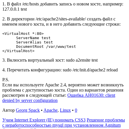
1. В файл /etc/hosts добавить запись о новом хосте, например:
127.0.0.1 test
2. В директории /etc/apache2/sites-available/ создать файл с
именем нового хоста, и в него добавить следующие строки:
<VirtualHost *:80>

      ServerName test

      ServerAlias test

      DocumentRoot /var/www/test

3. Вклюсить виртуальный хост: sudo a2ensite test
4. Перечитать конфигурацию: sudo /etc/init.d/apache2 reload
P.S.
Если вы используете Apache 2.4, вероятно может возникнуть
проблема с доступностью хоста. Один из вариантов решения
рассмотрен в следующей статье:
Ошибка AH01630: client
denied by server configuration
Автор
Georg Spack
•
Apache
,
Linux
•
0
Учим Internet Explorer (IE) понимать CSS3
Решение проблемы
с неработоспособностью mysql при установленном Agnitum