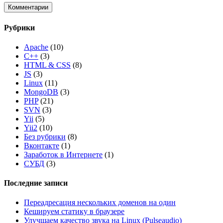
Рубрики
Apache
(10)
C++
(3)
HTML & CSS
(8)
JS
(3)
Linux
(11)
MongoDB
(3)
PHP
(21)
SVN
(3)
Yii
(5)
Yii2
(10)
Без рубрики
(8)
Вконтакте
(1)
Заработок в Интернете
(1)
СУБД
(3)
Последние записи
Переадресация нескольких доменов на один
Кешируем статику в браузере
Улучшаем качество звука на Linux (Pulseaudio)