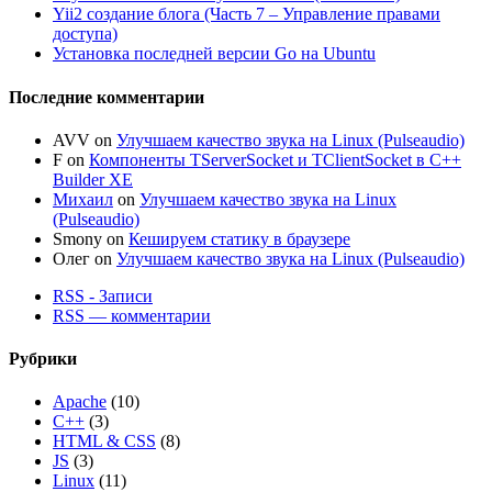
Yii2 создание блога (Часть 7 – Управление правами
доступа)
Установка последней версии Go на Ubuntu
Последние комментарии
AVV
on
Улучшаем качество звука на Linux (Pulseaudio)
F
on
Компоненты TServerSocket и TClientSocket в C++
Builder XE
Михаил
on
Улучшаем качество звука на Linux
(Pulseaudio)
Smony
on
Кешируем статику в браузере
Олег
on
Улучшаем качество звука на Linux (Pulseaudio)
RSS - Записи
RSS — комментарии
Рубрики
Apache
(10)
C++
(3)
HTML & CSS
(8)
JS
(3)
Linux
(11)