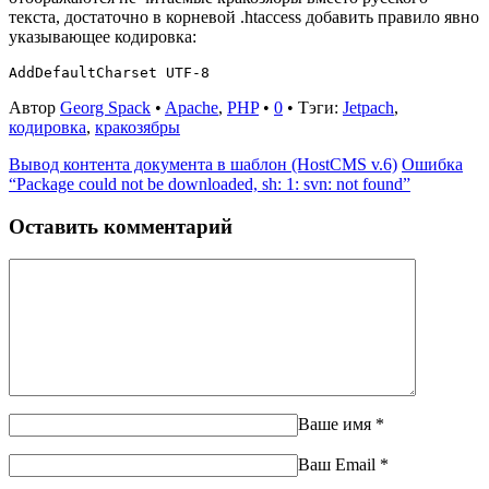
текста, достаточно в корневой .htaccess добавить правило явно
указывающее кодировка:
Автор
Georg Spack
•
Apache
,
PHP
•
0
• Тэги:
Jetpach
,
кодировка
,
кракозябры
Вывод контента документа в шаблон (HostCMS v.6)
Ошибка
“Package could not be downloaded, sh: 1: svn: not found”
Оставить комментарий
Ваше имя
*
Ваш Email
*