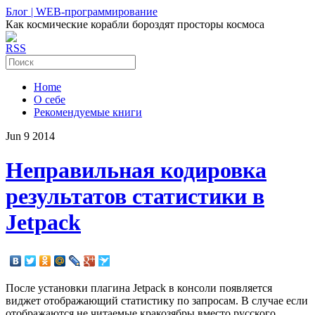
Блог | WEB-программирование
Как космические корабли бороздят просторы космоса
RSS
Home
О себе
Рекомендуемые книги
Jun
9
2014
Неправильная кодировка
результатов статистики в
Jetpack
После установки плагина Jetpack в консоли появляется
виджет отображающий статистику по запросам. В случае если
отображаются не читаемые кракозябры вместо русского