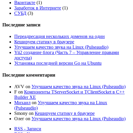
Вконтакте
(1)
Заработок в Интернете
(1)
СУБД
(3)
Последние записи
Переадресация нескольких доменов на один
Кешируем статику в браузере
Улучшаем качество звука на Linux (Pulseaudio)
Yii2 создание блога (Часть 7 – Управление правами
доступа)
Установка последней версии Go на Ubuntu
Последние комментарии
AVV
on
Улучшаем качество звука на Linux (Pulseaudio)
F
on
Компоненты TServerSocket и TClientSocket в C++
Builder XE
Михаил
on
Улучшаем качество звука на Linux
(Pulseaudio)
Smony
on
Кешируем статику в браузере
Олег
on
Улучшаем качество звука на Linux (Pulseaudio)
RSS - Записи