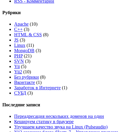
RSS - Комментарии
Рубрики
Apache
(10)
C++
(3)
HTML & CSS
(8)
JS
(3)
Linux
(11)
MongoDB
(3)
PHP
(21)
SVN
(3)
Yii
(5)
Yii2
(10)
Без рубрики
(8)
Вконтакте
(1)
Заработок в Интернете
(1)
СУБД
(3)
Последние записи
Переадресация нескольких доменов на один
Кешируем статику в браузере
Улучшаем качество звука на Linux (Pulseaudio)