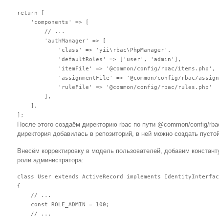
return [

    'components' => [

        // ...

        'authManager' => [

            'class' => 'yii\rbac\PhpManager',

            'defaultRoles' => ['user', 'admin'],

            'itemFile' => '@common/config/rbac/items.php',

            'assignmentFile' => '@common/config/rbac/assign
            'ruleFile' => '@common/config/rbac/rules.php'

        ],

    ],

После этого создаём директорию rbac по пути @common/config/rbac
директория добавилась в репозиторий, в ней можно создать пустой
Внесём корректировку в модель пользователей, добавим констан
роли администратора:
class User extends ActiveRecord implements IdentityInterfac
{

    // ...

    const ROLE_ADMIN = 100;

    // ...
