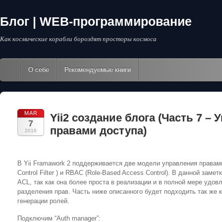
Блог | WEB-программирование
Как космические корабли бороздят просторы космоса
О себе
Рекомендуемые книги
MAR
Yii2 создание блога (Часть 7 –
7
правами доступа)
2016
В Yii Framawork 2 поддерживается две модели управления правам
Control Filter ) и RBAC (Role-Based Access Control). В данной зам
ACL, так как она более проста в реализации и в полной мере удов
разделения прав. Часть ниже описанного будет подходить так же 
генерации ролей.
Подключим “Auth manager”: