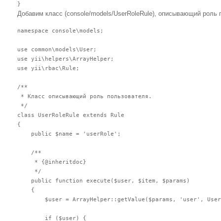
Добавим класс (console/models/UserRoleRule), описывающий роль 
namespace console\models;

use common\models\User;

use yii\helpers\ArrayHelper;

use yii\rbac\Rule;

/**

 * Класс описывающий роль пользователя.

 */

class UserRoleRule extends Rule

{

    public $name = 'userRole';

    /**

     * {@inheritdoc}

     */

    public function execute($user, $item, $params)

    {

        $user = ArrayHelper::getValue($params, 'user', User
        if ($user) {
