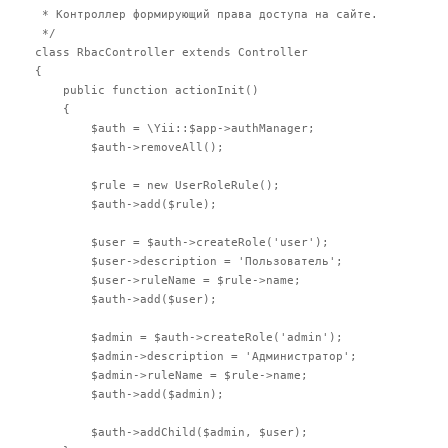
 * Контроллер формирующий права доступа на сайте.

 */

class RbacController extends Controller

{

    public function actionInit()

    {

        $auth = \Yii::$app->authManager;

        $auth->removeAll();

        $rule = new UserRoleRule();

        $auth->add($rule);

        $user = $auth->createRole('user');

        $user->description = 'Пользователь';

        $user->ruleName = $rule->name;

        $auth->add($user);

        $admin = $auth->createRole('admin');

        $admin->description = 'Администратор';

        $admin->ruleName = $rule->name;

        $auth->add($admin);

        $auth->addChild($admin, $user);
