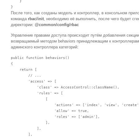
    }

После того, как созданы модель и контроллер, в консольном при
команда
rbac/init
, необходимо её выполнить, после чего будет сг
директории:
@common/config/rbac
Управление правами доступа происходит путём добавления секци
возвращаемый методом behaviors принадлежащим к контроллерам
админского контроллера категорий:
public function behaviors()

{

    return [

        // ...

        'access' => [

            'class' => AccessControl::className(),

            'rules' => [

                [

                    'actions' => ['index', 'view', 'create'
                    'allow' => true,

                    'roles' => ['admin'],

                ],

            ],

        ],
