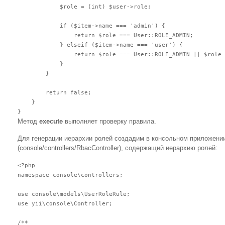
            $role = (int) $user->role;

            if ($item->name === 'admin') {

                return $role === User::ROLE_ADMIN;

            } elseif ($item->name === 'user') {

                return $role === User::ROLE_ADMIN || $role 
            }

        }

        return false;

    }

Метод
execute
выполняет проверку правила.
Для генерации иерархии ролей создадим в консольном приложени
(console/controllers/RbacController), содержащий иерархию ролей:
<?php

namespace console\controllers;

use console\models\UserRoleRule;

use yii\console\Controller;

/**
