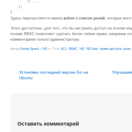
        // ...

    ];

Здесь перечисляются имена
action
и
список ролей
, которые могу
Этого достаточно, для того, что бы настроить доступ на основе м
основе RBAC позволяют сделать более гибкие права, например от
комментариев только администратору.
Автор
Georg Spack
•
Yii2
•
• Тэги:
ACL
,
RBAC
,
Yii2
,
Yii2 блог
,
права доступа
,
роли
Установка последней версии Go на
Улучшаем 
Ubuntu
Оставить комментарий