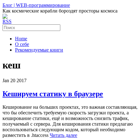
Блог | WEB-программирование
Как космические корабли бороздят просторы космоса
RSS
Home
О себе
Рекомендуемые книги
кеш
Jan
20
2017
Кешируем статику в браузере
Кеширование на больших проектах, это важная составляющая,
что бы обеспечить требуемую скорость загрузки проекта, а
кеширование статики, ещё и возможность снизить трафик,
получаемый с сервера. Для кеширования статики предлагаю
воспользоваться следующим кодом, который необходимо
разместить в .htaccess
Читать далее