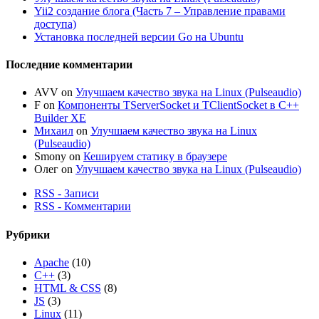
Yii2 создание блога (Часть 7 – Управление правами
доступа)
Установка последней версии Go на Ubuntu
Последние комментарии
AVV
on
Улучшаем качество звука на Linux (Pulseaudio)
F
on
Компоненты TServerSocket и TClientSocket в C++
Builder XE
Михаил
on
Улучшаем качество звука на Linux
(Pulseaudio)
Smony
on
Кешируем статику в браузере
Олег
on
Улучшаем качество звука на Linux (Pulseaudio)
RSS - Записи
RSS - Комментарии
Рубрики
Apache
(10)
C++
(3)
HTML & CSS
(8)
JS
(3)
Linux
(11)