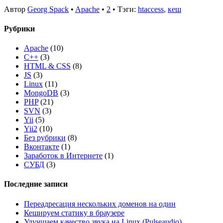
Автор
Georg Spack
•
Apache
•
2
• Тэги:
htaccess
,
кеш
Рубрики
Apache
(10)
C++
(3)
HTML & CSS
(8)
JS
(3)
Linux
(11)
MongoDB
(3)
PHP
(21)
SVN
(3)
Yii
(5)
Yii2
(10)
Без рубрики
(8)
Вконтакте
(1)
Заработок в Интернете
(1)
СУБД
(3)
Последние записи
Переадресация нескольких доменов на один
Кешируем статику в браузере
Улучшаем качество звука на Linux (Pulseaudio)