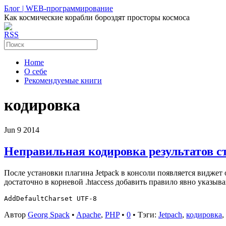
Блог | WEB-программирование
Как космические корабли бороздят просторы космоса
RSS
Home
О себе
Рекомендуемые книги
кодировка
Jun
9
2014
Неправильная кодировка результатов ст
После установки плагина Jetpack в консоли появляется виджет
достаточно в корневой .htaccess добавить правило явно указыв
Автор
Georg Spack
•
Apache
,
PHP
•
0
• Тэги:
Jetpach
,
кодировка
,