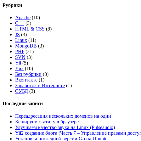
Рубрики
Apache
(10)
C++
(3)
HTML & CSS
(8)
JS
(3)
Linux
(11)
MongoDB
(3)
PHP
(21)
SVN
(3)
Yii
(5)
Yii2
(10)
Без рубрики
(8)
Вконтакте
(1)
Заработок в Интернете
(1)
СУБД
(3)
Последние записи
Переадресация нескольких доменов на один
Кешируем статику в браузере
Улучшаем качество звука на Linux (Pulseaudio)
Yii2 создание блога (Часть 7 – Управление правами досту
Установка последней версии Go на Ubuntu