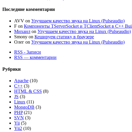
Последние комментарии
AVV
on
Улучшаем качество звука на Linux (Pulseaudio)
F
on
Компоненты TServerSocket и TClientSocket в C++ Bui
Михаил
on
Улучшаем качество звука на Linux (Pulseaudio)
Smony
on
Кешируем статику в браузере
Олег
on
Улучшаем качество звука на Linux (Pulseaudio)
RSS - Записи
RSS — комментарии
Рубрики
Apache
(10)
C++
(3)
HTML & CSS
(8)
JS
(3)
Linux
(11)
MongoDB
(3)
PHP
(21)
SVN
(3)
Yii
(5)
Yii2
(10)