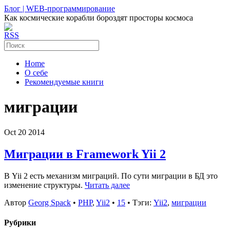
Блог | WEB-программирование
Как космические корабли бороздят просторы космоса
RSS
Home
О себе
Рекомендуемые книги
миграции
Oct
20
2014
Миграции в Framework Yii 2
В Yii 2 есть механизм миграций. По сути миграции в БД это
изменение структуры.
Читать далее
Автор
Georg Spack
•
PHP
,
Yii2
•
15
• Тэги:
Yii2
,
миграции
Рубрики