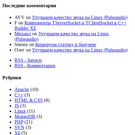
Последние комментарии
AVV
on
Улучшаем качество звука на Linux (Pulseaudio)
F
on
Компоненты TServerSocket и TClientSocket в C++
Builder XE
Михаил
on
Улучшаем качество звука на Linux
(Pulseaudio)
Smony
on
Кешируем статику в браузере
Олег
on
Улучшаем качество звука на Linux (Pulseaudio)
RSS - Записи
RSS - Комментарии
Рубрики
Apache
(10)
C++
(3)
HTML & CSS
(8)
JS
(3)
Linux
(11)
MongoDB
(3)
PHP
(21)
SVN
(3)
Yii
(5)