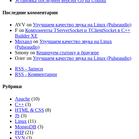
Установка последней версии Go на Ubuntu
Последние комментарии
AVV
on
Улучшаем качество звука на Linux (Pulseaudio)
F
on
Компоненты TServerSocket и TClientSocket в C++
Builder XE
Михаил
on
Улучшаем качество звука на Linux
(Pulseaudio)
Smony
on
Кешируем статику в браузере
Олег
on
Улучшаем качество звука на Linux (Pulseaudio)
RSS - Записи
RSS - Комментарии
Рубрики
Apache
(10)
C++
(3)
HTML & CSS
(8)
JS
(3)
Linux
(11)
MongoDB
(3)
PHP
(21)
SVN
(3)