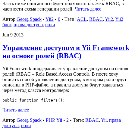
Часть ниже описанного будет подходить так же к RBAC, в
частности схема генерации ролей.
Читать далее
Автор
Georg Spack
•
Yii2
•
0
• Тэги:
ACL
,
RBAC
,
Yii2
,
Yii2
блог
,
права доступа
,
роли
Jun
9
2013
Управление доступом в Yii Framework
на основе ролей (RBAC)
Yii Framework поддерживает управление доступом на основе
ролей (RBAC – Role Based Access Control). В посте хочу
описать способ управления доступом, в котором роли будут
описаны в PHP-файле, а правила доступа будут задаваться
через метод класса контроллера:
Читать далее
Автор
Georg Spack
•
PHP
,
Yii
•
2
• Тэги:
RBAC
,
Yii
,
права
доступа
,
роли