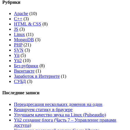
Рубрики
Apache
(10)
C++
(3)
HTML & CSS
(8)
JS
(3)
Linux
(11)
MongoDB
(3)
PHP
(21)
SVN
(3)
Yii
(5)
Yii2
(10)
Без рубрики
(8)
Вконтакте
(1)
Заработок в Интернете
(1)
СУБД
(3)
Последние записи
Переадресация нескольких доменов на один
Кешируем статику в браузере
Улучшаем качество звука на Linux (Pulseaudio)
Yii2 создание блога (Часть 7 – Управление правами
доступа)