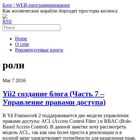
Блог | WEB-программирование
Как космические корабли бороздят просторы космоса
RSS
Home
О себе
Рекомендуемые книги
роли
Mar
7
2016
Yii2 создание блога (Часть 7 –
Управление правами доступа)
В Yii Framawork 2 поддерживается две модели управления
правами доступа: ACL (Access Control Filter ) и RBAC (Role-
Based Access Control). В данной заметке хочу рассмотреть
модель ACL, так как она более проста в реализации и в
полной мере удовлетворяет потребности для разделения прав.