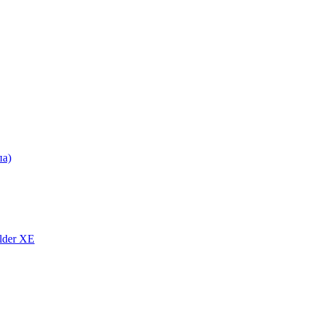
па)
lder XE