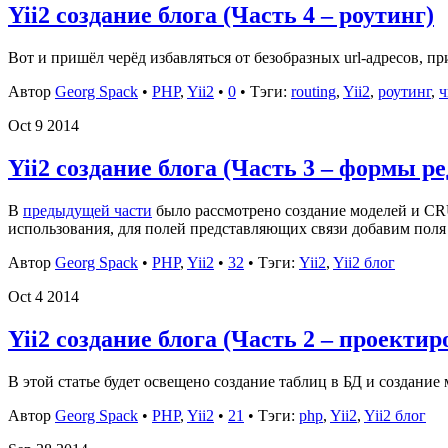
Yii2 создание блога (Часть 4 – роутинг)
Вот и пришёл черёд избавляться от безобразных url-адресов, п
Автор
Georg Spack
•
PHP
,
Yii2
•
0
• Тэги:
routing
,
Yii2
,
роутинг
,
ч
Oct
9
2014
Yii2 создание блога (Часть 3 – формы р
В
предыдущей части
было рассмотрено создание моделей и CR
использования, для полей представляющих связи добавим поля
Автор
Georg Spack
•
PHP
,
Yii2
•
32
• Тэги:
Yii2
,
Yii2 блог
Oct
4
2014
Yii2 создание блога (Часть 2 – проекти
В этой статье будет освещено создание таблиц в БД и создани
Автор
Georg Spack
•
PHP
,
Yii2
•
21
• Тэги:
php
,
Yii2
,
Yii2 блог