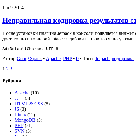
Jun
9
2014
Неправильная кодировка результатов ст
После установки плагина Jetpack в консоли появляется виджет
достаточно в корневой .htaccess добавить правило явно указыв
Автор
Georg Spack
•
Apache
,
PHP
•
0
• Тэги:
Jetpach
,
кодировка
,
1
2
3
Рубрики
Apache
(10)
C++
(3)
HTML & CSS
(8)
JS
(3)
Linux
(11)
MongoDB
(3)
PHP
(21)
SVN
(3)