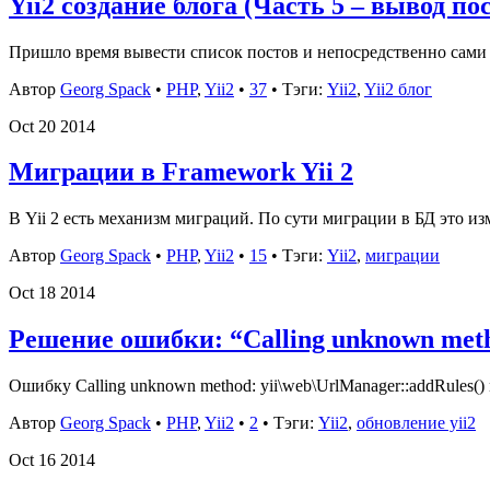
Yii2 создание блога (Часть 5 – вывод по
Пришло время вывести список постов и непосредственно сами
Автор
Georg Spack
•
PHP
,
Yii2
•
37
• Тэги:
Yii2
,
Yii2 блог
Oct
20
2014
Миграции в Framework Yii 2
В Yii 2 есть механизм миграций. По сути миграции в БД это и
Автор
Georg Spack
•
PHP
,
Yii2
•
15
• Тэги:
Yii2
,
миграции
Oct
18
2014
Решение ошибки: “Calling unknown meth
Ошибку Calling unknown method: yii\web\UrlManager::addRules(
Автор
Georg Spack
•
PHP
,
Yii2
•
2
• Тэги:
Yii2
,
обновление yii2
Oct
16
2014