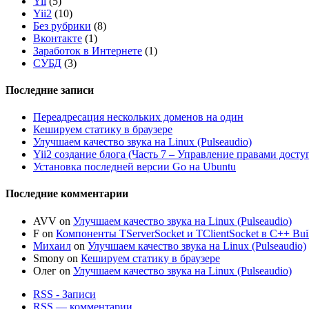
Yii
(5)
Yii2
(10)
Без рубрики
(8)
Вконтакте
(1)
Заработок в Интернете
(1)
СУБД
(3)
Последние записи
Переадресация нескольких доменов на один
Кешируем статику в браузере
Улучшаем качество звука на Linux (Pulseaudio)
Yii2 создание блога (Часть 7 – Управление правами досту
Установка последней версии Go на Ubuntu
Последние комментарии
AVV
on
Улучшаем качество звука на Linux (Pulseaudio)
F
on
Компоненты TServerSocket и TClientSocket в C++ Bui
Михаил
on
Улучшаем качество звука на Linux (Pulseaudio)
Smony
on
Кешируем статику в браузере
Олег
on
Улучшаем качество звука на Linux (Pulseaudio)
RSS - Записи
RSS — комментарии