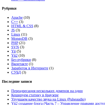
Рубрики
Apache
(10)
C++
(3)
HTML & CSS
(8)
JS
(3)
Linux
(11)
MongoDB
(3)
PHP
(21)
SVN
(3)
Yii
(5)
Yii2
(10)
Без рубрики
(8)
Вконтакте
(1)
Заработок в Интернете
(1)
СУБД
(3)
Последние записи
Переадресация нескольких доменов на один
Кешируем статику в браузере
Улучшаем качество звука на Linux (Pulseaudio)
Yii2 создание блога (Часть 7 – Управление правами досту