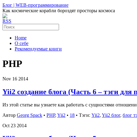
Блог | WEB-программирование
Как космические корабли бороздят просторы космоса
RSS
Home
О себе
Рекомендуемые книги
PHP
Nov
16
2014
Yii2 создание блога (Часть 6 – тэги для 
Из этой статье вы узнаете как работать с сущностями отношен
Автор
Georg Spack
•
PHP
,
Yii2
•
18
• Тэги:
Yii2
,
Yii2 блог
,
блог т
Oct
23
2014