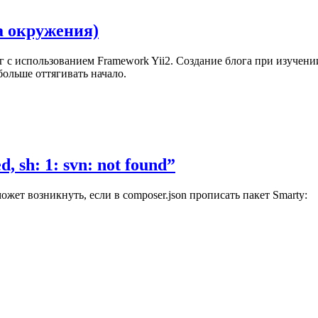
ка окружения)
ог с использованием Framework Yii2. Создание блога при изучении
ольше оттягивать начало.
 sh: 1: svn: not found”
 может возникнуть, если в composer.json прописать пакет Smarty: