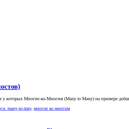
постов)
ие у которых Многие-ко-Многим (Many to Many) на примере доба
эги. many-to-may
,
многие ко многим