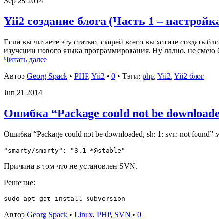
Sep
28
2014
Yii2 создание блога (Часть 1 – настрой
Если вы читаете эту статью, скорей всего вы хотите создать бл
изучении нового языка программирования. Ну ладно, не смею б
Читать далее
Автор
Georg Spack
•
PHP
,
Yii2
•
0
• Тэги:
php
,
Yii2
,
Yii2 блог
Jun
21
2014
Ошибка “Package could not be downloaded,
Ошибка “Package could not be downloaded, sh: 1: svn: not found”
Причина в том что не установлен SVN.
Решение:
Автор
Georg Spack
•
Linux
,
PHP
,
SVN
•
0