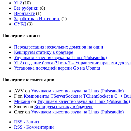
Yii2
(10)
Без рубрики
(8)
Вконтакте
(1)
Заработок в Интернете
(1)
СУБД
(3)
Последние записи
Переадресация нескольких доменов на один
Кешируем статику в браузере
Улучшаем качество звука на Linux (Pulseaudio)
Yii2 создание блога (Часть 7 – Управление правами досту
Установка последней версии Go на Ubuntu
Последние комментарии
AVV
on
Улучшаем качество звука на Linux (Pulseaudio)
F
on
Компоненты TServerSocket и TClientSocket в C++ Bui
Михаил
on
Улучшаем качество звука на Linux (Pulseaudio)
Smony
on
Кешируем статику в браузере
Олег
on
Улучшаем качество звука на Linux (Pulseaudio)
RSS - Записи
RSS - Комментарии