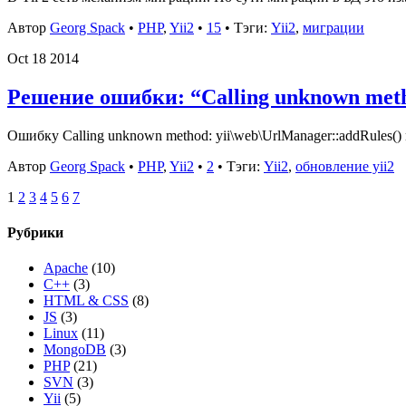
Автор
Georg Spack
•
PHP
,
Yii2
•
15
• Тэги:
Yii2
,
миграции
Oct
18
2014
Решение ошибки: “Calling unknown meth
Ошибку Calling unknown method: yii\web\UrlManager::addRules(
Автор
Georg Spack
•
PHP
,
Yii2
•
2
• Тэги:
Yii2
,
обновление yii2
1
2
3
4
5
6
7
Рубрики
Apache
(10)
C++
(3)
HTML & CSS
(8)
JS
(3)
Linux
(11)
MongoDB
(3)
PHP
(21)
SVN
(3)
Yii
(5)