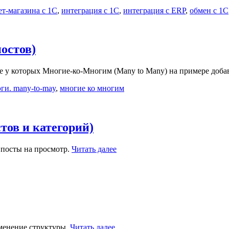
т-магазина с 1С
,
интеграция с 1С
,
интеграция с ERP
,
обмен с 1С
постов)
ие у которых Многие-ко-Многим (Many to Many) на примере доба
эги. many-to-may
,
многие ко многим
стов и категорий)
 посты на просмотр.
Читать далее
зменение структуры.
Читать далее