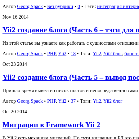
Автор
Georg Spack
•
Без рубрики
•
0
• Тэги:
интеграция интерне
Nov
16
2014
Yii2 создание блога (Часть 6 – тэги для 
Из этой статье вы узнаете как работать с сущностями отношен
Автор
Georg Spack
•
PHP
,
Yii2
•
18
• Тэги:
Yii2
,
Yii2 блог
,
блог т
Oct
23
2014
Yii2 создание блога (Часть 5 – вывод по
Пришло время вывести список постов и непосредственно сами
Автор
Georg Spack
•
PHP
,
Yii2
•
37
• Тэги:
Yii2
,
Yii2 блог
Oct
20
2014
Миграции в Framework Yii 2
В Yii 2 есть механизм миграций. По сути миграции в БД это и