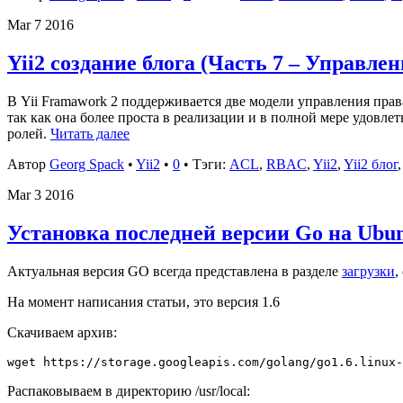
Mar
7
2016
Yii2 создание блога (Часть 7 – Управле
В Yii Framawork 2 поддерживается две модели управления правам
так как она более проста в реализации и в полной мере удовле
ролей.
Читать далее
Автор
Georg Spack
•
Yii2
•
0
• Тэги:
ACL
,
RBAC
,
Yii2
,
Yii2 блог
Mar
3
2016
Установка последней версии Go на Ubu
Актуальная версия GO всегда представлена в разделе
загрузки
,
На момент написания статьи, это версия 1.6
Скачиваем архив:
Распаковываем в директорию /usr/local: