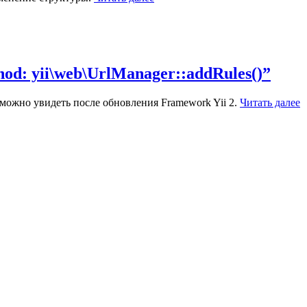
od: yii\web\UrlManager::addRules()”
) можно увидеть после обновления Framework Yii 2.
Читать далее