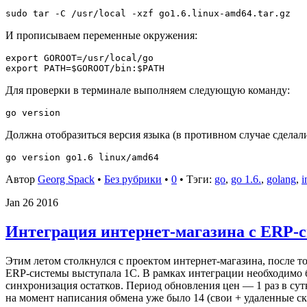
И прописываем переменные окружения:
export GOROOT=/usr/local/go

Для проверки в терминале выполняем следующую команду:
Должна отобразиться версия языка (в противном случае сделали ч
Автор
Georg Spack
•
Без рубрики
•
0
• Тэги:
go
,
go 1.6.
,
golang
,
i
Jan
26
2016
Интеграция интернет-магазина с ERP-с
Этим летом столкнулся с проектом интернет-магазина, после то
ERP-системы выступала 1С. В рамках интеграции необходимо б
синхронизация остатков. Период обновления цен — 1 раз в сут
на момент написания обмена уже было 14 (свои + удаленные с