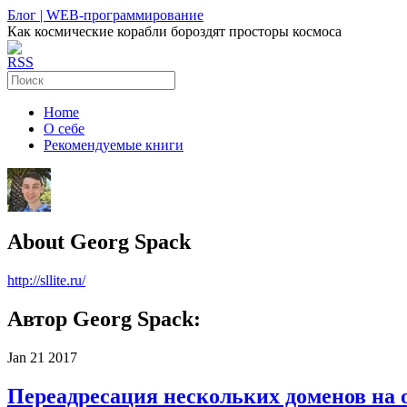
Блог | WEB-программирование
Как космические корабли бороздят просторы космоса
RSS
Home
О себе
Рекомендуемые книги
About Georg Spack
http://sllite.ru/
Автор Georg Spack:
Jan
21
2017
Переадресация нескольких доменов на 