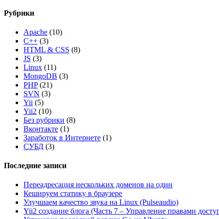
Рубрики
Apache
(10)
C++
(3)
HTML & CSS
(8)
JS
(3)
Linux
(11)
MongoDB
(3)
PHP
(21)
SVN
(3)
Yii
(5)
Yii2
(10)
Без рубрики
(8)
Вконтакте
(1)
Заработок в Интернете
(1)
СУБД
(3)
Последние записи
Переадресация нескольких доменов на один
Кешируем статику в браузере
Улучшаем качество звука на Linux (Pulseaudio)
Yii2 создание блога (Часть 7 – Управление правами досту