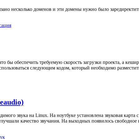
вязано несколько доменов и эти домены нужно было заредиректит
сация
то бы обеспечить требуемую скорость загрузки проекта, а кешир
пользоваться следующим кодом, который необходимо разместить 
eaudio)
мого звука на Linux. На ноутбуке установлена звуковая карта с
 улучшали качество звучания. На выходных появилось свободное в
вук