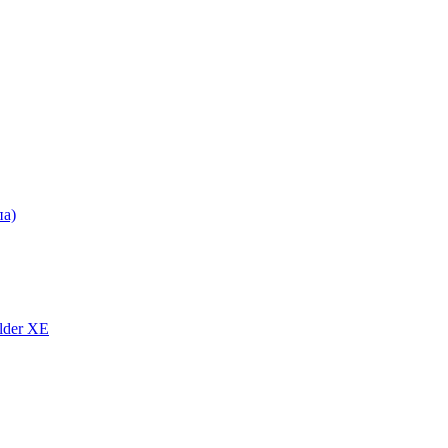
па)
lder XE