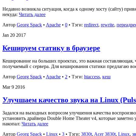
Недавно возникла ситуация, когда к одному хосту (сайту) при
некуда:
Читать далее
Автор
Georg Spack
•
Apache
•
0
• Тэги:
redirect
,
rewrite
,
переадре
Jan
20
2017
Кешируем статику в браузере
Кеширование на больших проектах, это важная составляющая, ч
получаемый с сервера. Для кеширования статики предлагаю вос
Автор
Georg Spack
•
Apache
•
2
• Тэги:
htaccess
,
кеш
Mar
9
2016
Улучшаем качество звука на Linux (Puls
Задался на выходных вопросом улучшения качества воспроизводи
установить драйвера Double Home Theater v4, которые заметно
накопал:
Читать далее
Автор
Georg Spack
•
Linux
•
3
• Тэги:
3830t
,
Acer 3830t
,
Linux
,
з