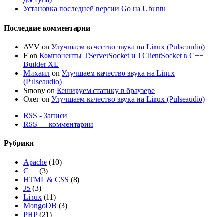
Установка последней версии Go на Ubuntu
Последние комментарии
AVV
on
Улучшаем качество звука на Linux (Pulseaudio)
F
on
Компоненты TServerSocket и TClientSocket в C++
Builder XE
Михаил
on
Улучшаем качество звука на Linux
(Pulseaudio)
Smony
on
Кешируем статику в браузере
Олег
on
Улучшаем качество звука на Linux (Pulseaudio)
RSS - Записи
RSS — комментарии
Рубрики
Apache
(10)
C++
(3)
HTML & CSS
(8)
JS
(3)
Linux
(11)
MongoDB
(3)
PHP
(21)