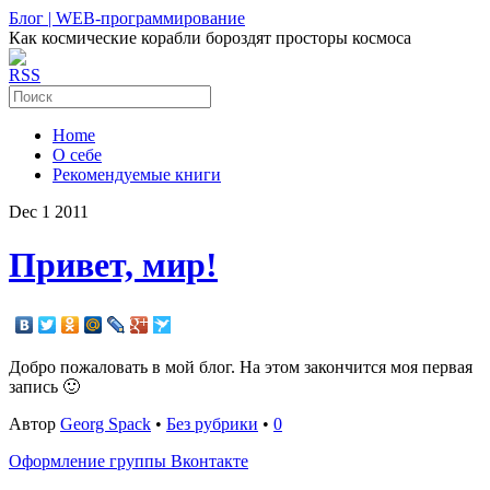
Блог | WEB-программирование
Как космические корабли бороздят просторы космоса
RSS
Home
О себе
Рекомендуемые книги
Dec
1
2011
Привет, мир!
Добро пожаловать в мой блог. На этом закончится моя первая
запись 🙂
Автор
Georg Spack
•
Без рубрики
•
0
Оформление группы Вконтакте