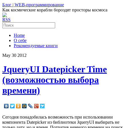
Блог | WEB-программирование
Как космические корабли бороздят просторы космоса
RSS
Home
О себе
Рекомендуемые книги
May
30
2012
JqueryUI Datepicker Time
(возможностью выбора
времени)
Сегодня понадобилась возможность при использовании
компонента Datepicker из библиотеки JqueryUI выбирать не
только дату, но и время. Потратив немного времени на поиск