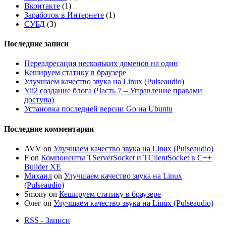
Вконтакте
(1)
Заработок в Интернете
(1)
СУБД
(3)
Последние записи
Переадресация нескольких доменов на один
Кешируем статику в браузере
Улучшаем качество звука на Linux (Pulseaudio)
Yii2 создание блога (Часть 7 – Управление правами
доступа)
Установка последней версии Go на Ubuntu
Последние комментарии
AVV
on
Улучшаем качество звука на Linux (Pulseaudio)
F
on
Компоненты TServerSocket и TClientSocket в C++
Builder XE
Михаил
on
Улучшаем качество звука на Linux
(Pulseaudio)
Smony
on
Кешируем статику в браузере
Олег
on
Улучшаем качество звука на Linux (Pulseaudio)
RSS - Записи