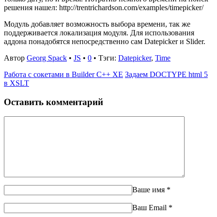
решения нашел: http://trentrichardson.com/examples/timepicker/
Модуль добавляет возможность выбора времени, так же
поддерживается локализация модуля. Для использования
аддона понадобятся непосредственно сам Datepicker и Slider.
Автор
Georg Spack
•
JS
•
0
• Тэги:
Datepicker
,
Time
Работа с сокетами в Builder C++ XE
Задаем DOCTYPE html 5
в XSLT
Оставить комментарий
Ваше имя
*
Ваш Email
*