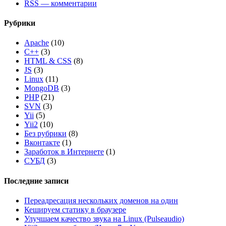
RSS — комментарии
Рубрики
Apache
(10)
C++
(3)
HTML & CSS
(8)
JS
(3)
Linux
(11)
MongoDB
(3)
PHP
(21)
SVN
(3)
Yii
(5)
Yii2
(10)
Без рубрики
(8)
Вконтакте
(1)
Заработок в Интернете
(1)
СУБД
(3)
Последние записи
Переадресация нескольких доменов на один
Кешируем статику в браузере
Улучшаем качество звука на Linux (Pulseaudio)