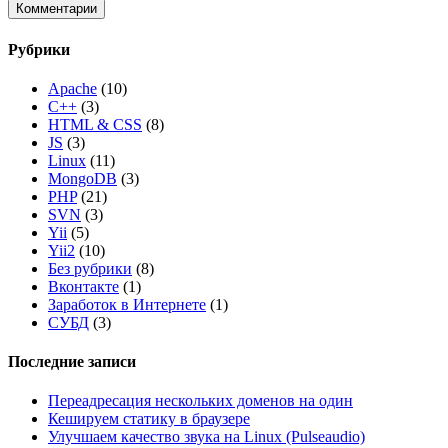
Рубрики
Apache
(10)
C++
(3)
HTML & CSS
(8)
JS
(3)
Linux
(11)
MongoDB
(3)
PHP
(21)
SVN
(3)
Yii
(5)
Yii2
(10)
Без рубрики
(8)
Вконтакте
(1)
Заработок в Интернете
(1)
СУБД
(3)
Последние записи
Переадресация нескольких доменов на один
Кешируем статику в браузере
Улучшаем качество звука на Linux (Pulseaudio)