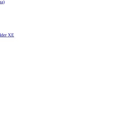
па)
lder XE