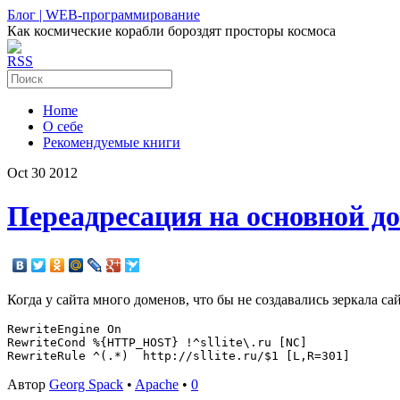
Блог | WEB-программирование
Как космические корабли бороздят просторы космоса
RSS
Home
О себе
Рекомендуемые книги
Oct
30
2012
Переадресация на основной д
Когда у сайта много доменов, что бы не создавались зеркала са
RewriteEngine On

RewriteCond %{HTTP_HOST} !^sllite\.ru [NC]

Автор
Georg Spack
•
Apache
•
0