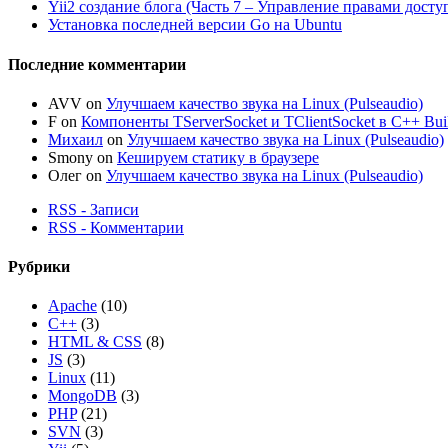
Yii2 создание блога (Часть 7 – Управление правами досту
Установка последней версии Go на Ubuntu
Последние комментарии
AVV
on
Улучшаем качество звука на Linux (Pulseaudio)
F
on
Компоненты TServerSocket и TClientSocket в C++ Bui
Михаил
on
Улучшаем качество звука на Linux (Pulseaudio)
Smony
on
Кешируем статику в браузере
Олег
on
Улучшаем качество звука на Linux (Pulseaudio)
RSS - Записи
RSS - Комментарии
Рубрики
Apache
(10)
C++
(3)
HTML & CSS
(8)
JS
(3)
Linux
(11)
MongoDB
(3)
PHP
(21)
SVN
(3)