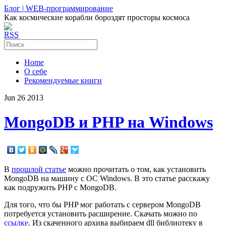
Блог | WEB-программирование
Как космические корабли бороздят просторы космоса
RSS
Home
О себе
Рекомендуемые книги
Jun
26
2013
MongoDB и PHP на Windows
В
прошлой статье
можно прочитать о том, как установить
MongoDB на машину с ОС Windows. В это статье расскажу
как подружить PHP с MongoDB.
Для того, что бы PHP мог работать с сервером MongoDB
потребуется установить расширение. Скачать можно по
ссылке
. Из скаченного архива выбираем dll библиотеку в