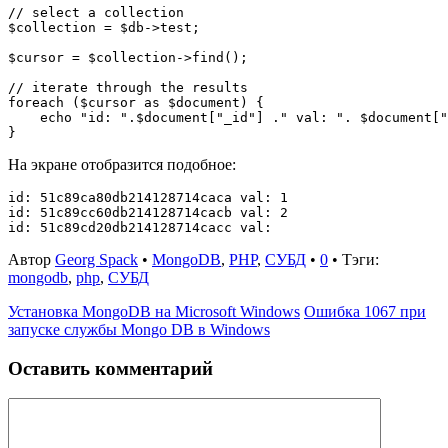
// select a collection

$collection = $db->test;

$cursor = $collection->find();

// iterate through the results

foreach ($cursor as $document) {

    echo "id: ".$document["_id"] ." val: ". $document["
На экране отобразится подобное:
id: 51c89ca80db214128714caca val: 1

id: 51c89cc60db214128714cacb val: 2

Автор
Georg Spack
•
MongoDB
,
PHP
,
СУБД
•
0
• Тэги:
mongodb
,
php
,
СУБД
Установка MongoDB на Microsoft Windows
Ошибка 1067 при
запуске службы Mongo DB в Windows
Оставить комментарий