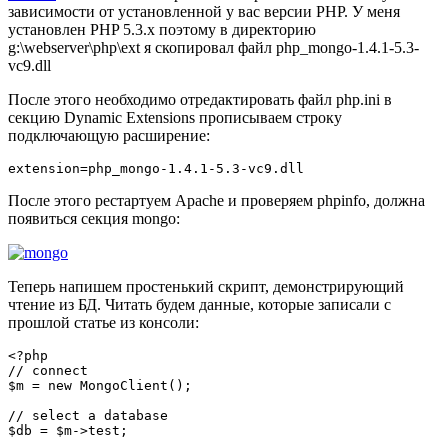
зависимости от установленной у вас версии PHP. У меня
установлен PHP 5.3.x поэтому в директорию
g:\webserver\php\ext я скопировал файл php_mongo-1.4.1-5.3-
vc9.dll
После этого необходимо отредактировать файл php.ini в
секцию Dynamic Extensions прописываем строку
подключающую расширение:
После этого рестартуем Apache и проверяем phpinfo, должна
появиться секция mongo:
Теперь напишем простенький скрипт, демонстрирующий
чтение из БД. Читать будем данные, которые записали с
прошлой статье из консоли:
<?php

// connect

$m = new MongoClient();

// select a database

$db = $m->test;
