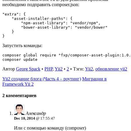
необходимо подправить composer.json:
"extra": {

    "asset-installer-paths": {

        "npm-asset-library": "vendor/npm",

        "bower-asset-library": "vendor/bower"

    }

Запустить команды:
composer global require "fxp/composer-asset-plugin:1.0.
Автор
Georg Spack
•
PHP
,
Yii2
•
2
• Тэги:
Yii2
,
обновление yii2
Yii2 создание блога (Часть 4 – роутинг)
Миграции в
Framework Yii 2
2 комментариев
Александр
Dec 10, 2014
@ 17:55:47
Или с помощью команду (composer)