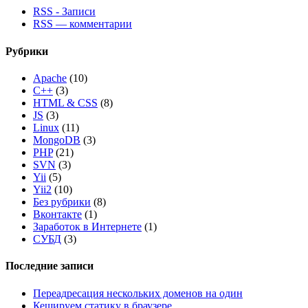
RSS - Записи
RSS — комментарии
Рубрики
Apache
(10)
C++
(3)
HTML & CSS
(8)
JS
(3)
Linux
(11)
MongoDB
(3)
PHP
(21)
SVN
(3)
Yii
(5)
Yii2
(10)
Без рубрики
(8)
Вконтакте
(1)
Заработок в Интернете
(1)
СУБД
(3)
Последние записи
Переадресация нескольких доменов на один
Кешируем статику в браузере