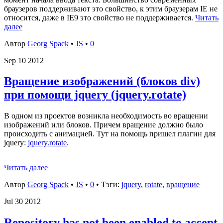
браузеров поддерживают это свойство, к этим браузерам IE не
относится, даже в IE9 это свойство не поддерживается.
Читать
далее
Автор
Georg Spack
•
JS
•
0
Sep
10
2012
Вращение изображений (блоков div)
при помощи jquery (jquery.rotate)
В одном из проектов возникла необходимость во вращении
изображений или блоков. Причем вращение должно было
происходить с анимацией. Тут на помощь пришел плагин для
jquery:
jquery.rotate
.
Читать далее
Автор
Georg Spack
•
JS
•
0
• Тэги:
jquery
,
rotate
,
вращение
Jul
30
2012
Repository has not been enabled to accept