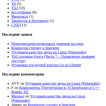
Yii
(5)
Yii2
(10)
Без рубрики
(8)
Вконтакте
(1)
Заработок в Интернете
(1)
СУБД
(3)
Последние записи
Переадресация нескольких доменов на один
Кешируем статику в браузере
Улучшаем качество звука на Linux (Pulseaudio)
Yii2 создание блога (Часть 7 – Управление правами
доступа)
Установка последней версии Go на Ubuntu
Последние комментарии
AVV
on
Улучшаем качество звука на Linux (Pulseaudio)
F
on
Компоненты TServerSocket и TClientSocket в C++
Builder XE
Михаил
on
Улучшаем качество звука на Linux
(Pulseaudio)
Smony
on
Кешируем статику в браузере