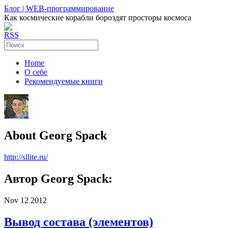
Блог | WEB-программирование
Как космические корабли бороздят просторы космоса
RSS
Home
О себе
Рекомендуемые книги
About Georg Spack
http://sllite.ru/
Автор Georg Spack:
Nov
12
2012
Вывод состава (элементов)