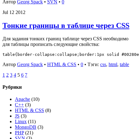
Автор
Georg Spack
•
SVN
•
0
Jul
12
2012
Тонкие границы в таблице через CSS
Для задания тонких границ таблице через CSS необходимо
для таблицы прописать следующие свойства:
Автор
Georg Spack
•
HTML & CSS
•
0
• Тэги:
css
,
html
,
table
1
2
3
4
5
6
7
Рубрики
Apache
(10)
C++
(3)
HTML & CSS
(8)
JS
(3)
Linux
(11)
MongoDB
(3)
PHP
(21)
SVN
(3)