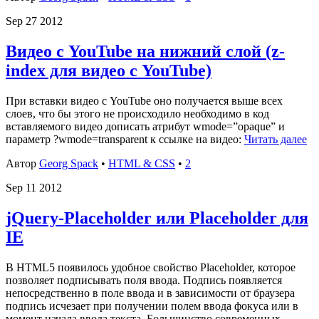
Sep
27
2012
Видео с YouTube на нижний слой (z-
index для видео с YouTube)
При вставки видео с YouTube оно получается выше всех
слоев, что бы этого не происходило необходимо в код
вставляемого видео дописать атрибут wmode=”opaque” и
параметр ?wmode=transparent к ссылке на видео:
Читать далее
Автор
Georg Spack
•
HTML & CSS
•
2
Sep
11
2012
jQuery-Placeholder или Placeholder для
IE
В HTML5 появилось удобное свойство Placeholder, которое
позволяет подписывать поля ввода. Подпись появляется
непосредственно в поле ввода и в зависимости от браузера
подпись исчезает при получении полем ввода фокуса или в
момент начала ввода текста. Большинство современных