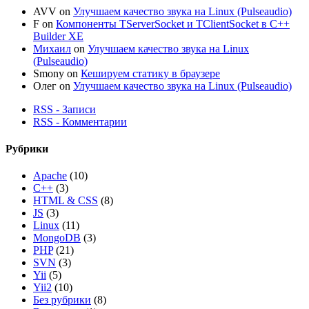
AVV
on
Улучшаем качество звука на Linux (Pulseaudio)
F
on
Компоненты TServerSocket и TClientSocket в C++
Builder XE
Михаил
on
Улучшаем качество звука на Linux
(Pulseaudio)
Smony
on
Кешируем статику в браузере
Олег
on
Улучшаем качество звука на Linux (Pulseaudio)
RSS - Записи
RSS - Комментарии
Рубрики
Apache
(10)
C++
(3)
HTML & CSS
(8)
JS
(3)
Linux
(11)
MongoDB
(3)
PHP
(21)
SVN
(3)
Yii
(5)
Yii2
(10)
Без рубрики
(8)