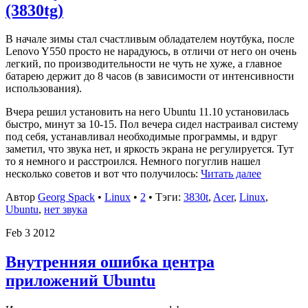
(3830tg)
В начале зимы стал счастливым обладателем ноутбука, после
Lenovo Y550 просто не нарадуюсь, в отличи от него он очень
легкий, по производительности не чуть не хуже, а главное
батарею держит до 8 часов (в зависимости от интенсивности
использования).
Вчера решил установить на него Ubuntu 11.10 установилась
быстро, минут за 10-15. Пол вечера сидел настраивал систему
под себя, устанавливал необходимые программы, и вдруг
заметил, что звука нет, и яркость экрана не регулируется. Тут
то я немного и расстроился. Немного погуглив нашел
несколько советов и вот что получилось:
Читать далее
Автор
Georg Spack
•
Linux
•
2
• Тэги:
3830t
,
Acer
,
Linux
,
Ubuntu
,
нет звука
Feb
3
2012
Внутренняя ошибка центра
приложений Ubuntu