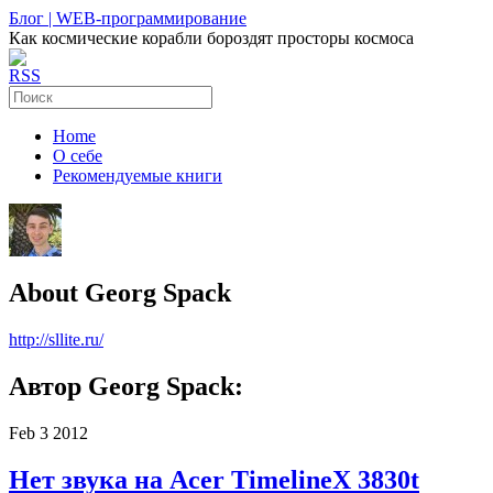
Блог | WEB-программирование
Как космические корабли бороздят просторы космоса
RSS
Home
О себе
Рекомендуемые книги
About Georg Spack
http://sllite.ru/
Автор Georg Spack:
Feb
3
2012
Нет звука на Acer TimelineX 3830t