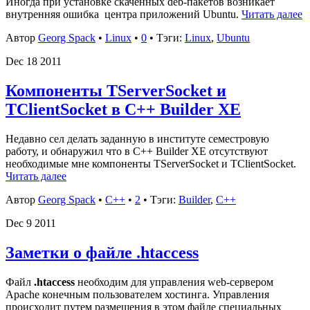
Иногда при установке скаченных deb-пакетов возникает
внутренняя ошибка центра приложений Ubuntu.
Читать далее
Автор
Georg Spack
•
Linux
•
0
• Тэги:
Linux
,
Ubuntu
Dec
18
2011
Компоненты TServerSocket и
TClientSocket в C++ Builder XE
Недавно сел делать заданную в институте семестровую
работу, и обнаружил что в C++ Builder XE отсутствуют
необходимые мне компоненты TServerSocket и TClientSocket.
Читать далее
Автор
Georg Spack
•
C++
•
2
• Тэги:
Builder
,
C++
Dec
9
2011
Заметки о файле .htaccess
Файл
.htaccess
необходим для управления web-сервером
Apache конечным пользователем хостинга. Управления
происходит путем размещения в этом файле специальных