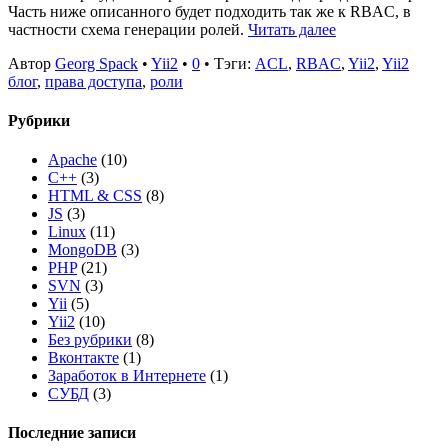
Часть ниже описанного будет подходить так же к RBAC, в
частности схема генерации ролей.
Читать далее
Автор
Georg Spack
•
Yii2
•
0
• Тэги:
ACL
,
RBAC
,
Yii2
,
Yii2
блог
,
права доступа
,
роли
Рубрики
Apache
(10)
C++
(3)
HTML & CSS
(8)
JS
(3)
Linux
(11)
MongoDB
(3)
PHP
(21)
SVN
(3)
Yii
(5)
Yii2
(10)
Без рубрики
(8)
Вконтакте
(1)
Заработок в Интернете
(1)
СУБД
(3)
Последние записи