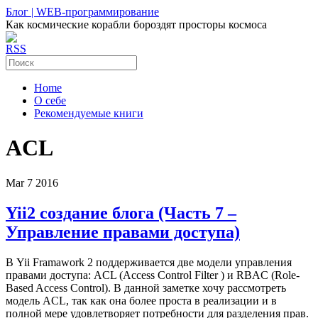
Блог | WEB-программирование
Как космические корабли бороздят просторы космоса
RSS
Home
О себе
Рекомендуемые книги
ACL
Mar
7
2016
Yii2 создание блога (Часть 7 –
Управление правами доступа)
В Yii Framawork 2 поддерживается две модели управления
правами доступа: ACL (Access Control Filter ) и RBAC (Role-
Based Access Control). В данной заметке хочу рассмотреть
модель ACL, так как она более проста в реализации и в
полной мере удовлетворяет потребности для разделения прав.