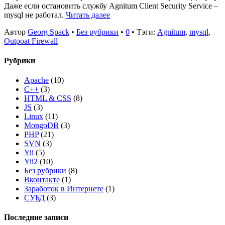
Даже если остановить службу Agnitum Client Security Service –
mysql не работал.
Читать далее
Автор
Georg Spack
•
Без рубрики
•
0
• Тэги:
Agnitum
,
mysql
,
Outpoat Firewall
Рубрики
Apache
(10)
C++
(3)
HTML & CSS
(8)
JS
(3)
Linux
(11)
MongoDB
(3)
PHP
(21)
SVN
(3)
Yii
(5)
Yii2
(10)
Без рубрики
(8)
Вконтакте
(1)
Заработок в Интернете
(1)
СУБД
(3)
Последние записи