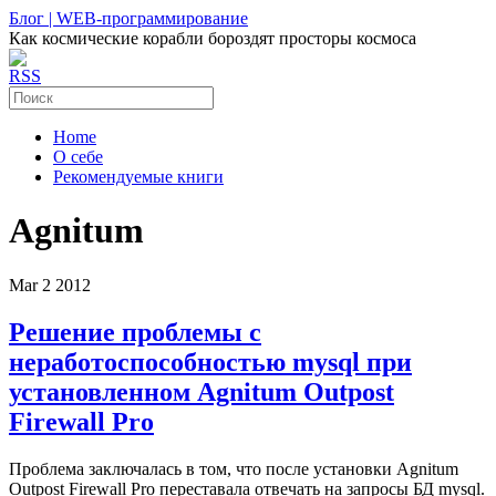
Блог | WEB-программирование
Как космические корабли бороздят просторы космоса
RSS
Home
О себе
Рекомендуемые книги
Agnitum
Mar
2
2012
Решение проблемы с
неработоспособностью mysql при
установленном Agnitum Outpost
Firewall Pro
Проблема заключалась в том, что после установки Agnitum
Outpost Firewall Pro переставала отвечать на запросы БД mysql.