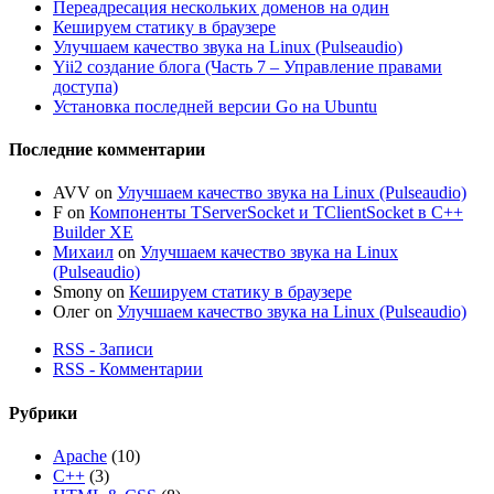
Переадресация нескольких доменов на один
Кешируем статику в браузере
Улучшаем качество звука на Linux (Pulseaudio)
Yii2 создание блога (Часть 7 – Управление правами
доступа)
Установка последней версии Go на Ubuntu
Последние комментарии
AVV
on
Улучшаем качество звука на Linux (Pulseaudio)
F
on
Компоненты TServerSocket и TClientSocket в C++
Builder XE
Михаил
on
Улучшаем качество звука на Linux
(Pulseaudio)
Smony
on
Кешируем статику в браузере
Олег
on
Улучшаем качество звука на Linux (Pulseaudio)
RSS - Записи
RSS - Комментарии
Рубрики
Apache
(10)
C++
(3)