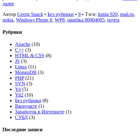
далее
Автор
Georg Spack
•
Без рубрики
•
9
• Тэги:
lumia 920
,
mail.ru
,
nokia
,
Windows Phone 8
,
WP8
,
ошибка 80004005
,
почта
Рубрики
Apache
(10)
C++
(3)
HTML & CSS
(8)
JS
(3)
Linux
(11)
MongoDB
(3)
PHP
(21)
SVN
(3)
Yii
(5)
Yii2
(10)
Без рубрики
(8)
Вконтакте
(1)
Заработок в Интернете
(1)
СУБД
(3)
Последние записи